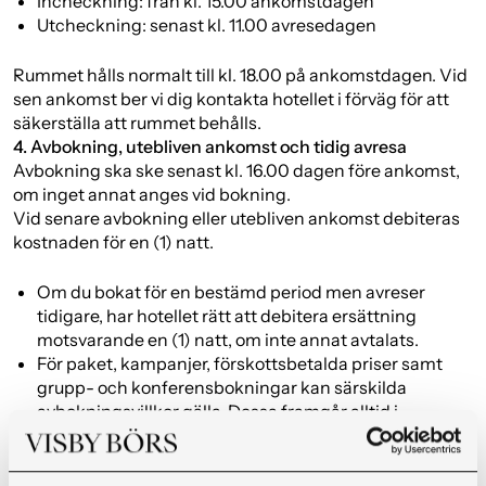
Incheckning: från kl. 15.00 ankomstdagen
Utcheckning: senast kl. 11.00 avresedagen
Rummet hålls normalt till kl. 18.00 på ankomstdagen. Vid
sen ankomst ber vi dig kontakta hotellet i förväg för att
säkerställa att rummet behålls.
4. Avbokning, utebliven ankomst och tidig avresa
Avbokning ska ske senast kl. 16.00 dagen före ankomst,
om inget annat anges vid bokning.
Vid senare avbokning eller utebliven ankomst debiteras
kostnaden för en (1) natt.
Om du bokat för en bestämd period men avreser
tidigare, har hotellet rätt att debitera ersättning
motsvarande en (1) natt, om inte annat avtalats.
För paket, kampanjer, förskottsbetalda priser samt
grupp- och konferensbokningar kan särskilda
avbokningsvillkor gälla. Dessa framgår alltid i
samband med bokning.
5. Betalning