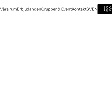
BOK
Våra rum
Erbjudanden
Grupper & Event
Kontakt
SV
EN
RUM