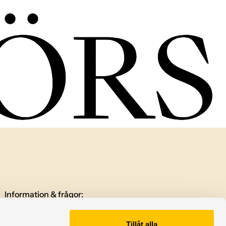
Information & frågor:
info@visbybors.se
Konferens, event och möten:
Tillåt alla