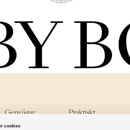
Genvägar
Praktiskt
Rum & Sviter
Integritetspolicy & GDPR
r cookies
Erbjudanden
Bokningsvillkor